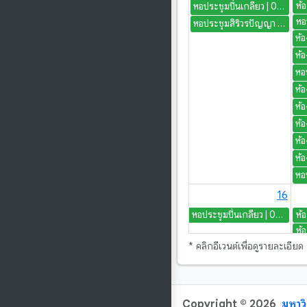
หอประชุมปิ่นเกลียว | 08.30 น. | กิจกรรมพัฒนาบุคลิกภาพ นักศึกษาต้นแบบ มหาวิทยาลัยราชภัฏนครปฐม ปีการศึกษา 2569
หอประชุมสิริวรปัญญา | 08.30 น. | เตรียมงาน: จัดเตรียมสถานที่ - งานวันกำนัน ผญ ทั้ง จ. นฐ
16
หอประชุมปิ่นเกลียว | 08.30 น. | โครงการบูธแคมป์
ห้
ห้
* คลิกอีเวนต์เพื่อดูรายละเอียด
ห้
ห้
ห้
หอ
Copyright © 2026
มหาว