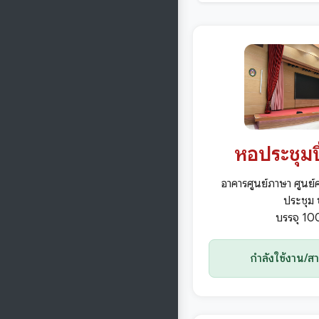
หอประชุมป
อาคารศูนย์ภาษา ศูนย
ประชุม ช
บรรจุ 1
กำลังใช้งาน/ส