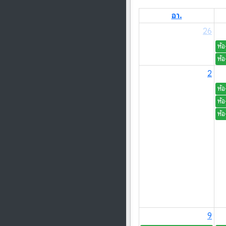
อา.
26
2
9