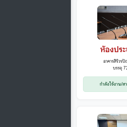
ห้องประ
อาคารสิริวรปั
บรรจุ 
กำลังใช้งาน/ส