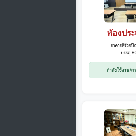
ห้องประ
อาคารสิริวรปั
บรรจุ 
กำลังใช้งาน/ส